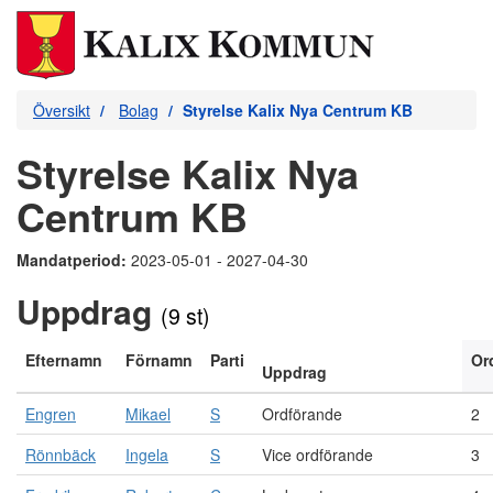
Översikt
Bolag
Styrelse Kalix Nya Centrum KB
Styrelse Kalix Nya
Centrum KB
Mandatperiod:
2023-05-01 - 2027-04-30
Uppdrag
(9 st)
Efternamn
Förnamn
Parti
Or
Uppdrag
Engren
Mikael
S
Ordförande
2
Rönnbäck
Ingela
S
Vice ordförande
3