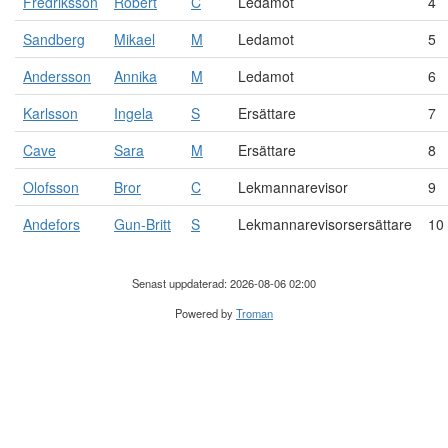
Fredriksson
Robert
C
Ledamot
4
Sandberg
Mikael
M
Ledamot
5
Andersson
Annika
M
Ledamot
6
Karlsson
Ingela
S
Ersättare
7
Cave
Sara
M
Ersättare
8
Olofsson
Bror
C
Lekmannarevisor
9
Andefors
Gun-Britt
S
Lekmannarevisorsersättare
10
Senast uppdaterad: 2026-08-06 02:00
Powered by
Troman