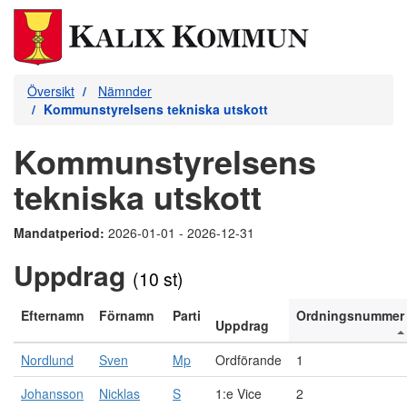
Översikt
Nämnder
Kommunstyrelsens tekniska utskott
Kommunstyrelsens
tekniska utskott
Mandatperiod:
2026-01-01 - 2026-12-31
Uppdrag
(10 st)
Efternamn
Förnamn
Parti
Ordningsnummer
Uppdrag
Nordlund
Sven
Mp
Ordförande
1
Johansson
Nicklas
S
1:e Vice
2