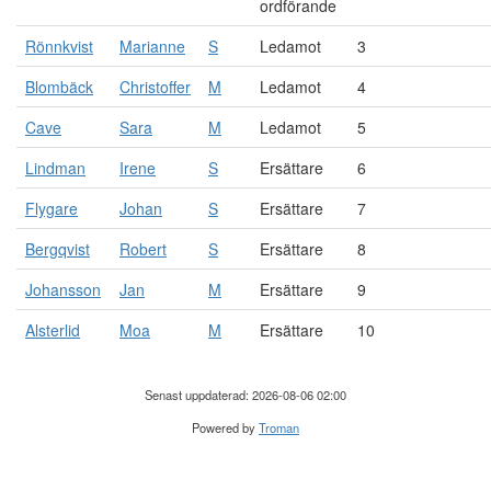
ordförande
Rönnkvist
Marianne
S
Ledamot
3
Blombäck
Christoffer
M
Ledamot
4
Cave
Sara
M
Ledamot
5
Lindman
Irene
S
Ersättare
6
Flygare
Johan
S
Ersättare
7
Bergqvist
Robert
S
Ersättare
8
Johansson
Jan
M
Ersättare
9
Alsterlid
Moa
M
Ersättare
10
Senast uppdaterad: 2026-08-06 02:00
Powered by
Troman