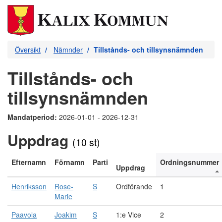
Översikt
Nämnder
Tillstånds- och tillsynsnämnden
Tillstånds- och
tillsynsnämnden
Mandatperiod:
2026-01-01 - 2026-12-31
Uppdrag
(10 st)
Efternamn
Förnamn
Parti
Ordningsnummer
Uppdrag
Henriksson
Rose-
S
Ordförande
1
Marie
Paavola
Joakim
S
1:e Vice
2