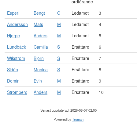
ordförande
Esperi
Bengt
C
Ledamot
3
Andersson
Mats
M
Ledamot
4
Hjerpe
Anders
M
Ledamot
5
Lundbäck
Camilla
S
Ersättare
6
Wikström
Björn
S
Ersättare
7
Sidén
Monica
S
Ersättare
8
Demir
Evin
M
Ersättare
9
Strömberg
Anders
M
Ersättare
10
Senast uppdaterad: 2026-08-07 02:00
Powered by
Troman