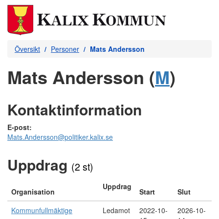
Översikt
Personer
Mats Andersson
Mats Andersson (
M
)
Kontaktinformation
E-post:
Mats.Andersson@politiker.kalix.se
Uppdrag
(2 st)
Uppdrag
Organisation
Start
Slut
Kommunfullmäktige
Ledamot
2022-10-
2026-10-