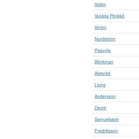
Sidén
Vuokila Pönkkö
Ström
Nordström
Paavola
Björkman
Alsterlid
Ljung
Andersson
Demir
Samuelsson
Fredriksson