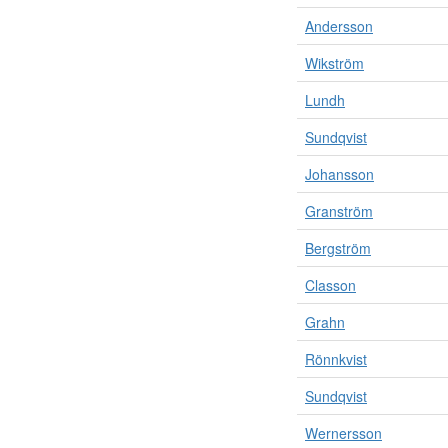
Andersson
Wikström
Lundh
Sundqvist
Johansson
Granström
Bergström
Classon
Grahn
Rönnkvist
Sundqvist
Wernersson