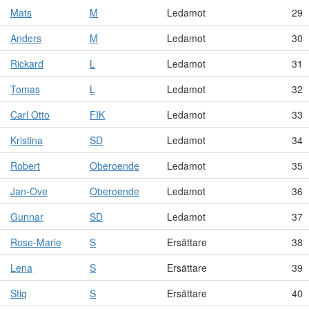
Mats
M
Ledamot
29
Anders
M
Ledamot
30
Rickard
L
Ledamot
31
Tomas
L
Ledamot
32
Carl Otto
FIK
Ledamot
33
Kristina
SD
Ledamot
34
Robert
Oberoende
Ledamot
35
Jan-Ove
Oberoende
Ledamot
36
Gunnar
SD
Ledamot
37
Rose-Marie
S
Ersättare
38
Lena
S
Ersättare
39
Stig
S
Ersättare
40