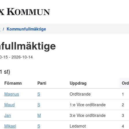
r
Kommunfullmäktige
ullmäktige
0-15 - 2026-10-14
1 st)
Förnamn
Parti
Uppdrag
Or
Magnus
S
Ordförande
1
Maud
S
1:e Vice ordförande
2
Jan
M
3:e Vice ordförande
3
Mikael
S
Ledamot
4