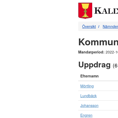
Översikt
Nämnde
Kommunf
Mandatperiod:
2022-1
Uppdrag
(6
Efternamn
Mörtling
Lundbäck
Johansson
Engren