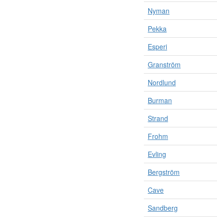
Nyman
Pekka
Esperi
Granström
Nordlund
Burman
Strand
Frohm
Evling
Bergström
Cave
Sandberg