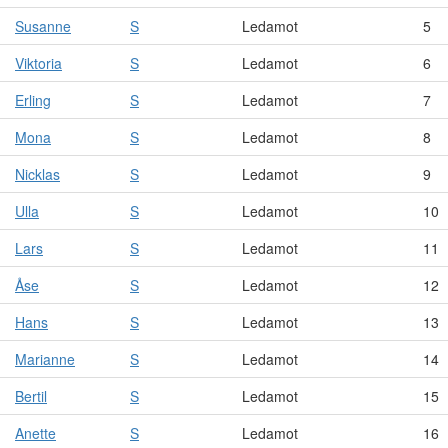
Susanne
S
Ledamot
5
Viktoria
S
Ledamot
6
Erling
S
Ledamot
7
Mona
S
Ledamot
8
Nicklas
S
Ledamot
9
Ulla
S
Ledamot
10
Lars
S
Ledamot
11
Åse
S
Ledamot
12
Hans
S
Ledamot
13
Marianne
S
Ledamot
14
Bertil
S
Ledamot
15
Anette
S
Ledamot
16