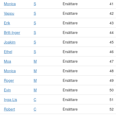
Monica
S
Ersättare
41
Vappu
S
Ersättare
42
Erik
S
Ersättare
43
Britt-Inger
S
Ersättare
44
Joakim
S
Ersättare
45
Ethel
S
Ersättare
46
Moa
M
Ersättare
47
Monica
M
Ersättare
48
Roger
M
Ersättare
49
Evin
M
Ersättare
50
Inga-Lis
C
Ersättare
51
Robert
C
Ersättare
52