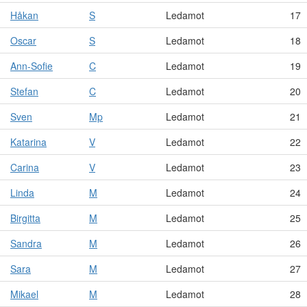
Håkan
S
Ledamot
17
Oscar
S
Ledamot
18
Ann-Sofie
C
Ledamot
19
Stefan
C
Ledamot
20
Sven
Mp
Ledamot
21
Katarina
V
Ledamot
22
Carina
V
Ledamot
23
Linda
M
Ledamot
24
Birgitta
M
Ledamot
25
Sandra
M
Ledamot
26
Sara
M
Ledamot
27
Mikael
M
Ledamot
28