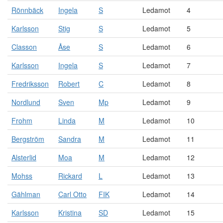
Rönnbäck
Ingela
S
Ledamot
4
Karlsson
Stig
S
Ledamot
5
Classon
Åse
S
Ledamot
6
Karlsson
Ingela
S
Ledamot
7
Fredriksson
Robert
C
Ledamot
8
Nordlund
Sven
Mp
Ledamot
9
Frohm
Linda
M
Ledamot
10
Bergström
Sandra
M
Ledamot
11
Alsterlid
Moa
M
Ledamot
12
Mohss
Rickard
L
Ledamot
13
Gählman
Carl Otto
FIK
Ledamot
14
Karlsson
Kristina
SD
Ledamot
15