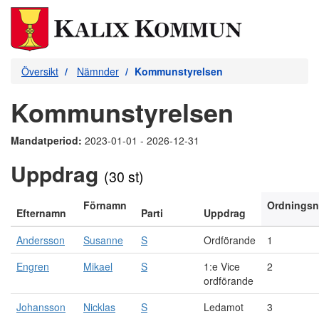
Översikt
Nämnder
Kommunstyrelsen
Kommunstyrelsen
Mandatperiod:
2023-01-01 - 2026-12-31
Uppdrag
(30 st)
Förnamn
Ordnings
Efternamn
Parti
Uppdrag
Andersson
Susanne
S
Ordförande
1
Engren
Mikael
S
1:e Vice
2
ordförande
Johansson
Nicklas
S
Ledamot
3