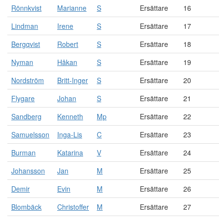
Rönnkvist
Marianne
S
Ersättare
16
Lindman
Irene
S
Ersättare
17
Bergqvist
Robert
S
Ersättare
18
Nyman
Håkan
S
Ersättare
19
Nordström
Britt-Inger
S
Ersättare
20
Flygare
Johan
S
Ersättare
21
Sandberg
Kenneth
Mp
Ersättare
22
Samuelsson
Inga-Lis
C
Ersättare
23
Burman
Katarina
V
Ersättare
24
Johansson
Jan
M
Ersättare
25
Demir
Evin
M
Ersättare
26
Blombäck
Christoffer
M
Ersättare
27